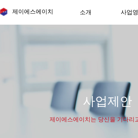
제이에스에이치
소개
사업
기업개요
이러닝/L
연혁
체험
로고
메타버
조직도
XR, A
보도자료
모션캡
오시는길
민방위
사업제안
제이에스에이치는 당신을 기다리