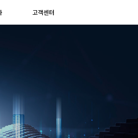
사
고객센터
제도
사업 제안
후생
1:1 문의
소개
A/S 요청
용