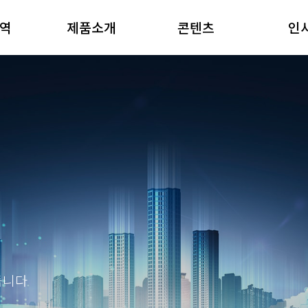
역
제품소개
콘텐츠
인
MS
안전플랫폼
XR가상현실
인사
관
시뮬레이터
시뮬레이터
복리
스
기업용 LMS
이러닝
직무
R
이동식 XR
영상
채
처
키오스크
XR 콘트롤러
듭니다