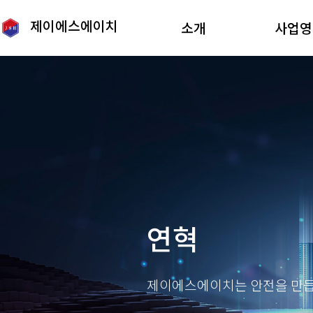
제이에스에이치
소개
사업영
기업개요
이러닝/L
로고
체험
조직도
메타버
보도자료
XR, A
오시는길
모션캡
연혁
제이에스에이치는 안전을 만