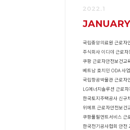
2022.1
JANUAR
국립중앙의료원 근로자
주식회사 이디야 근로자
쿠팡 근로자안전보건교육
베트남 호치민 ODA 사업
국립항공박물관 근로자
LG에너지솔루션 근로자
한국토지주택공사 신규
위메프 근로자안전보건교
쿠팡풀필먼트서비스 근로
한국전기공사협회 안전 