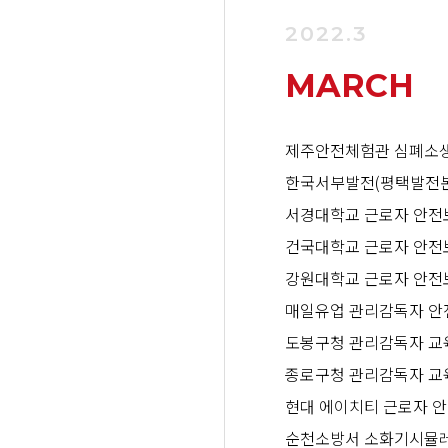
2022.3
MARCH
제주안전체험관 심폐소생
한국서부발전(평택발전본
서경대학교 근로자 안전
건국대학교 근로자 안전
강원대학교 근로자 안전
매일유업 관리감독자 안
도봉구청 관리감독자 교
종로구청 관리감독자 교
현대 에이치티 근로자 
순천소방서 소화기시뮬레